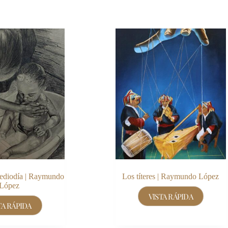
mediodía | Raymundo
Los títeres | Raymundo López
López
VISTA RÁPIDA
TA RÁPIDA