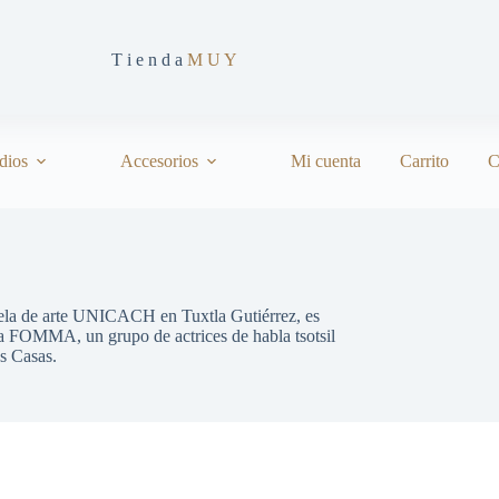
T i e n d a
M U Y
dios
Accesorios
Mi cuenta
Carrito
C
uela de arte UNICACH en Tuxtla Gutiérrez, es
ara FOMMA, un grupo de actrices de habla tsotsil
as Casas.