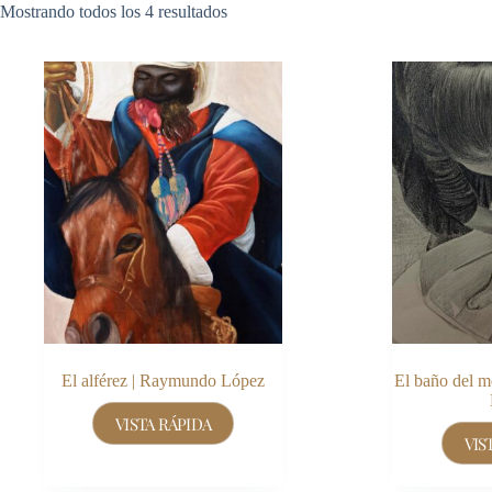
Mostrando todos los 4 resultados
El alférez | Raymundo López
El baño del 
VISTA RÁPIDA
VIS