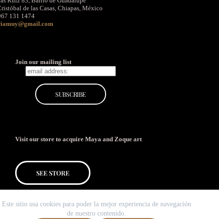
ás Ruíz 83, Barrio de Guadalupe
ristóbal de las Casas, Chiapas, México
967 131 1474
riamuy@gmail.com
Join our mailing list
Visit our store to acquire Maya and Zoque art
SEE STORE
Este sitio usa cookies para poder la mejor experiencia de navegación
de nuestro contenido.