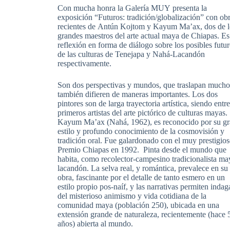
Con mucha honra la Galería MUY presenta la
exposición “Futuros: tradición/globalización” con ob
recientes de Antún Kojtom y Kayum Ma’ax, dos de l
grandes maestros del arte actual maya de Chiapas. E
reflexión en forma de diálogo sobre los posibles futu
de las culturas de Tenejapa y Nahá-Lacandón
respectivamente.
Son dos perspectivas y mundos, que traslapan mucho
también difieren de maneras importantes. Los dos
pintores son de larga trayectoria artística, siendo entre
primeros artistas del arte pictórico de culturas mayas.
Kayum Ma’ax (Nahá, 1962), es reconocido por su g
estilo y profundo conocimiento de la cosmovisión y
tradición oral. Fue galardonado con el muy prestigio
Premio Chiapas en 1992. Pinta desde el mundo que
habita, como recolector-campesino tradicionalista ma
lacandón. La selva real, y romántica, prevalece en su
obra, fascinante por el detalle de tanto esmero en un
estilo propio pos-naíf, y las narrativas permiten indag
del misterioso animismo y vida cotidiana de la
comunidad maya (población 250), ubicada en una
extensión grande de naturaleza, recientemente (hace 
años) abierta al mundo.