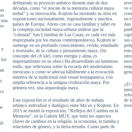
definiendo su proyecto artístico durante más de dos
reve
décadas, como “el rescate de la memoria cultural maya
ve e
ras
tseltal” y su renovación. Kojtom ha mostrado su obra en
comp
os
exposiciones nacionalmente, regionalmente y muchos
en e
s una
países de Europa. Ahora con su casa familiar y taller en
dan 
ros
la compleja sociedad maya-urbana (nótese que la
pueb
“colonial” San Cristóbal de Las Casas, es cada vez más
capi
reapropiada por los mayas contemporáneos), Kojtom se
sus 
sumerge en un profundo conocimiento, vivido, estudiado
peli
 y
y teorizado, de la cultura y pensamiento maya. (Su
esto
concepto del
ch’ulel
, como energía y alma, es
otro
 los
importantísimo en su obra.) Ha desarrollado un luminoso
nece
estilo, que reflexiona sobre la escuela del modernismo
empo
ran
mexicano y como se adecua hábilmente a la evocación
gene
emotiva de la tradicional oral-visual tenejapaneca, con
so
amplia referencia a la antigua civilización maya. Por
¿
El
primera vez, una arqueología maya.
para
ya
refo
Esta exposición es el resultado de años de trabajo
de l
artístico individual y dialógico entre Ma’ax y Kojtom. En
inve
ar
2015 se montó la exposición, “Reflejos del Cambio en la
Memoria”, en la Galería MUY, que trató los aspectos
claves de cambios en la religión, la economía, la familia y
50
relaciones de género, y la tierra-terruño. Como parte de