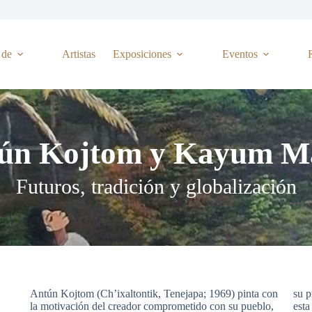
 de
Artistas
Exposiciones
Eventos
ún Kojtom y Kayum M
Futuros, tradición y globalización
Antún Kojtom (Ch’ixaltontik, Tenejapa; 1969) pinta con
su p
la motivación del creador comprometido con su pueblo,
esta