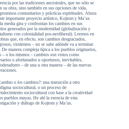
rencia por las tradiciones ancestrales, que no sólo se
n su obra, sino también en sus opciones de vida,
romisos comunitarios y prácticas espirituales. Ahora
ste importante proyecto artístico, Kojtom y Ma’ax
la media gira y confrontan los cambios en sus
los generados por la modernidad (globalización y
talismo con colonialidad pos-neoliberal). Leemos en
obras que, en efecto, son cambios desgraciados,
grosos, virulentos – no se sabe adónde va a terminar
. De manera compleja típica a los pueblos originarios,
s – o los mismos – cambios son vistos como
sarios o afortunados u oportunos, inevitables,
deradores – de una u otra manera – de las nuevas
raciones.
cambio o
los
cambios?: una transición a otro
digma sociocultural, o un proceso de
rtalecimiento sociocultural con base a la creatividad
os pueblos mayas. He ahí la esencia de esta
stigación y diálogo de Kojtom y Ma’ax.