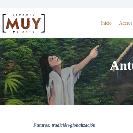
Inicio
Acerca
Ant
Futuros: tradición/globalización