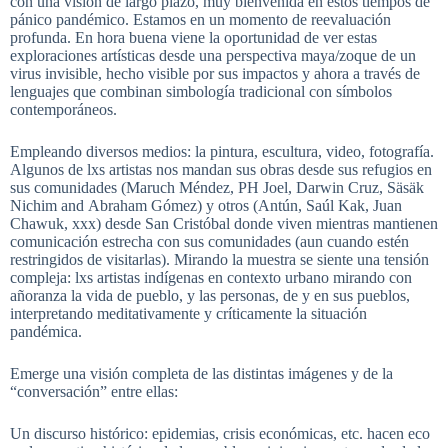
con una visión de largo plazo, muy bienvenida en estos tiempos de
pánico pandémico. Estamos en un momento de reevaluación
profunda. En hora buena viene la oportunidad de ver estas
exploraciones artísticas desde una perspectiva maya/zoque de un
virus invisible, hecho visible por sus impactos y ahora a través de
lenguajes que combinan simbología tradicional con símbolos
contemporáneos.
Empleando diversos medios: la pintura, escultura, video, fotografía.
Algunos de lxs artistas nos mandan sus obras desde sus refugios en
sus comunidades (Maruch Méndez, PH Joel, Darwin Cruz, Säsäk
Nichim and Abraham Gómez) y otros (Antún, Saúl Kak, Juan
Chawuk, xxx) desde San Cristóbal donde viven mientras mantienen
comunicación estrecha con sus comunidades (aun cuando estén
restringidos de visitarlas). Mirando la muestra se siente una tensión
compleja: lxs artistas indígenas en contexto urbano mirando con
añoranza la vida de pueblo, y las personas, de y en sus pueblos,
interpretando meditativamente y críticamente la situación
pandémica.
Emerge una visión completa de las distintas imágenes y de la
“conversación” entre ellas:
Un discurso histórico: epidemias, crisis económicas, etc. hacen eco