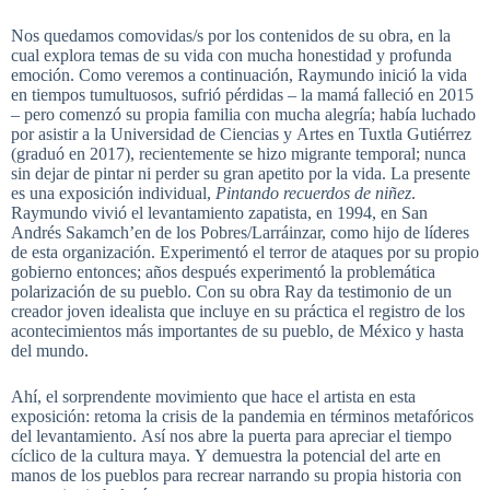
Nos quedamos comovidas/s por los contenidos de su obra, en la
cual explora temas de su vida con mucha honestidad y profunda
emoción. Como veremos a continuación, Raymundo inició la vida
en tiempos tumultuosos, sufrió pérdidas – la mamá falleció en 2015
– pero comenzó su propia familia con mucha alegría; había luchado
por asistir a la Universidad de Ciencias y Artes en Tuxtla Gutiérrez
(graduó en 2017), recientemente se hizo migrante temporal; nunca
sin dejar de pintar ni perder su gran apetito por la vida. La presente
es una exposición individual,
Pintando recuerdos de niñez
.
Raymundo vivió el levantamiento zapatista, en 1994, en San
Andrés Sakamch’en de los Pobres/Larráinzar, como hijo de líderes
de esta organización. Experimentó el terror de ataques por su propio
gobierno entonces; años después experimentó la problemática
polarización de su pueblo. Con su obra Ray da testimonio de un
creador joven idealista que incluye en su práctica el registro de los
acontecimientos más importantes de su pueblo, de México y hasta
del mundo.
Ahí, el sorprendente movimiento que hace el artista en esta
exposición: retoma la crisis de la pandemia en términos metafóricos
del levantamiento. Así nos abre la puerta para apreciar el tiempo
cíclico de la cultura maya. Y demuestra la potencial del arte en
manos de los pueblos para recrear narrando su propia historia con