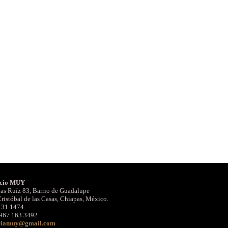
cio MUY
as Ruíz 83, Barrio de Guadalupe
ristóbal de las Casas, Chiapas, México.
131 1474
967 163 3492
riamuy@gmail.com