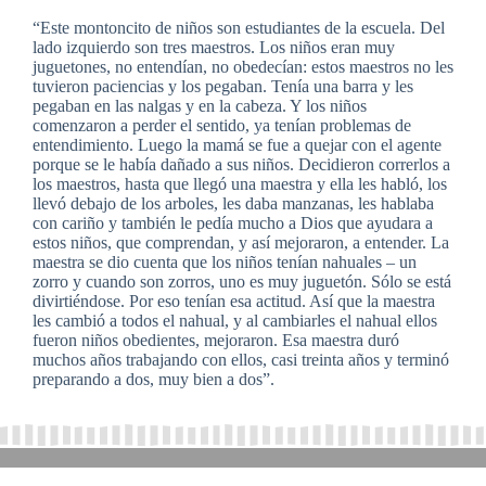
“Este montoncito de niños son estudiantes de la escuela. Del
lado izquierdo son tres maestros. Los niños eran muy
juguetones, no entendían, no obedecían: estos maestros no les
tuvieron paciencias y los pegaban. Tenía una barra y les
pegaban en las nalgas y en la cabeza. Y los niños
comenzaron a perder el sentido, ya tenían problemas de
entendimiento. Luego la mamá se fue a quejar con el agente
porque se le había dañado a sus niños. Decidieron correrlos a
los maestros, hasta que llegó una maestra y ella les habló, los
llevó debajo de los arboles, les daba manzanas, les hablaba
con cariño y también le pedía mucho a Dios que ayudara a
estos niños, que comprendan, y así mejoraron, a entender. La
maestra se dio cuenta que los niños tenían nahuales – un
zorro y cuando son zorros, uno es muy juguetón. Sólo se está
divirtiéndose. Por eso tenían esa actitud. Así que la maestra
les cambió a todos el nahual, y al cambiarles el nahual ellos
fueron niños obedientes, mejoraron. Esa maestra duró
muchos años trabajando con ellos, casi treinta años y terminó
preparando a dos, muy bien a dos”.