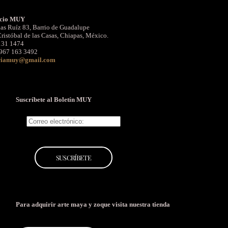
cio MUY
as Ruíz 83, Barrio de Guadalupe
ristóbal de las Casas, Chiapas, México.
131 1474
967 163 3492
riamuy@gmail.com
Suscríbete al Boletín MUY
Para adquirir arte maya y zoque
visita nuestra tienda