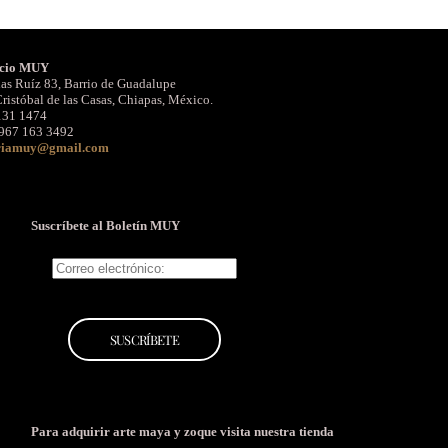
cio MUY
as Ruíz 83, Barrio de Guadalupe
ristóbal de las Casas, Chiapas, México.
131 1474
967 163 3492
riamuy@gmail.com
Suscríbete al Boletín MUY
Para adquirir arte maya y zoque
visita nuestra tienda