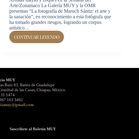
Arte/Zonamaco La Galería MUY y la OMR
presentan “La fotografía de Maruch Sántiz: el arte y
la sanación”, en reconocimiento a esta fotógrafa que
ha tomado grandes riesgos, logrando un corpus
artístico…
CONTINUAR LEYENDO
cio MUY
as Ruíz 83, Barrio de Guadalupe
ristóbal de las Casas, Chiapas, México.
131 1474
967 163 3492
riamuy@gmail.com
Suscríbete al Boletín MUY