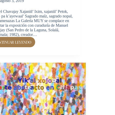
agosto 3, 2019
 Chavajay Xajaniil’ Ixim, xajaniil’ Petok,
 pa k’ayewaal’ Sagrado maíz, sagrado nopal,
 amenazas La Galería MUY se complace en
tar la exposición con curaduría de Manuel
jay (San Pedro de la Laguna, Solalá,
mala; 1982), creador…
NTINUAR LEYENDO