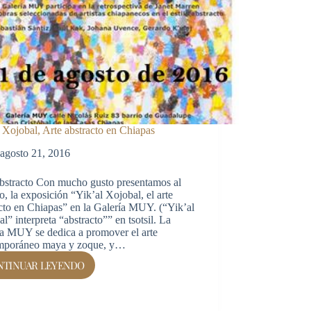
 Xojobal, Arte abstracto en Chiapas
agosto 21, 2016
abstracto Con mucho gusto presentamos al
o, la exposición “Yik’al Xojobal, el arte
cto en Chiapas” en la Galería MUY. (“Yik’al
l” interpreta “abstracto”” en tsotsil. La
ía MUY se dedica a promover el arte
mporáneo maya y zoque, y…
NTINUAR LEYENDO