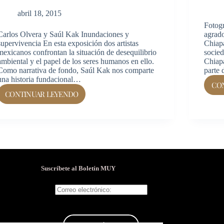
abril 18, 2015
Fotog
Carlos Olvera y Saúl Kak Inundaciones y
agrado
supervivencia En esta exposición dos artistas
Chiapa
mexicanos confrontan la situación de desequilibrio
socied
ambiental y el papel de los seres humanos en ello.
Chiapa
Como narrativa de fondo, Saúl Kak nos comparte
parte 
una historia fundacional…
CO
CONTINUAR LEYENDO
Suscríbete al Boletín MUY