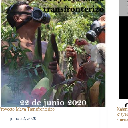
Proyecto Maya Transfronterizo
Xajani
k’ayew
junio 22, 2020
amena