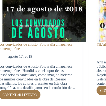
Los convidados de agosto, Fotografía chiapaneca
Yik’al
contemporánea
agosto 17, 2018
Arte 
Los convidados de Agosto Fotografía chiapaneca
públic
contemporánea Hundidas en el sopor de las
abstra
ensoñaciones caniculares, como imagino hicieron
Xojoba
los mismos convidados en la obra de Rosario
Galer
Castellanos, los autores presentes en ésta obra
conte
fotográfica, nos desdibujamos en la confusión de…
CO
CONTINUAR LEYENDO