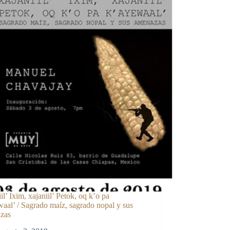
il’ Ixim, xajaniil’ Petok, oq k’o pa
aal’ / Sagrado maíz, sagrado nopal y sus
zas