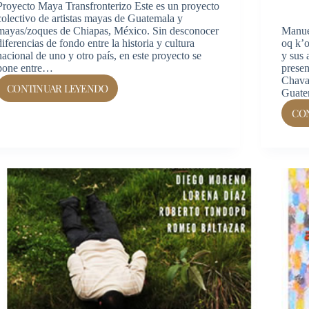
Proyecto Maya Transfronterizo Este es un proyecto
colectivo de artistas mayas de Guatemala y
mayas/zoques de Chiapas, México. Sin desconocer
Manuel
diferencias de fondo entre la historia y cultura
oq k’o
nacional de uno y otro país, en este proyecto se
y sus
pone entre…
presen
Chava
CONTINUAR LEYENDO
Guate
CO